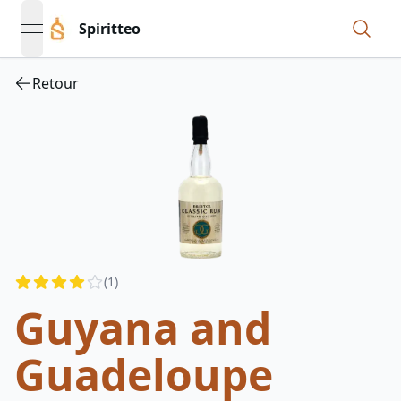
Spiritteo
open navigation menu
Retour
Reviews
(
1
)
3.5
out of 5 stars
Guyana and
Guadeloupe