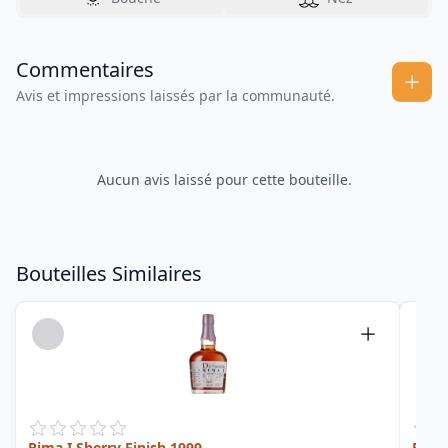
Commentaires
Avis et impressions laissés par la communauté.
Aucun avis laissé pour cette bouteille.
Bouteilles Similaires
Rima I Sherry Finish 1999
Rhum