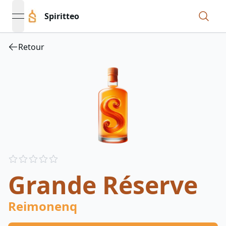
Spiritteo
open navigation menu
Retour
Reviews
out of 5 stars
Grande Réserve
Reimonenq