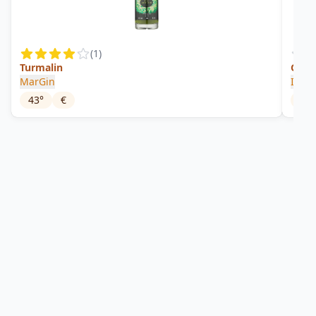
(
1
)
Turmalin
Gin N
MarGin
Inge
43
°
€
43
°