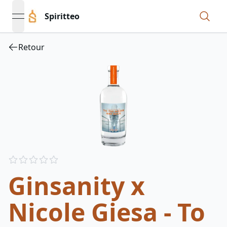
Spiritteo
open navigation menu
Retour
Reviews
out of 5 stars
Ginsanity x
Nicole Giesa - To