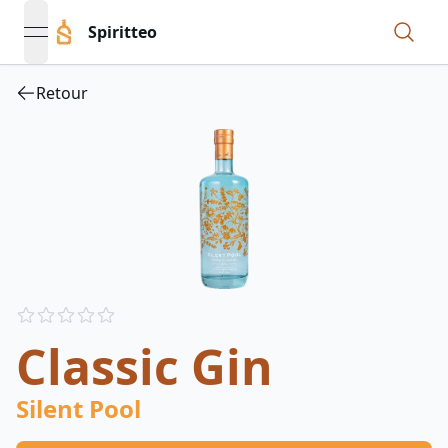
Spiritteo
open navigation menu
Retour
Reviews
out of 5 stars
Classic Gin
Silent Pool