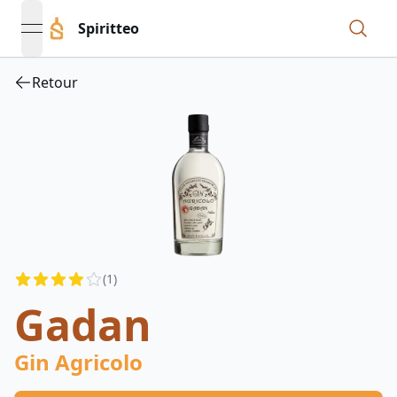
Spiritteo
open navigation menu
Retour
Reviews
(
1
)
4
out of 5 stars
Gadan
Gin Agricolo