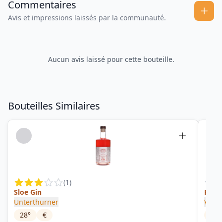
Commentaires
Avis et impressions laissés par la communauté.
Aucun avis laissé pour cette bouteille.
Bouteilles Similaires
(
1
)
Sloe Gin
Rosa
Unterthurner
Villa
28
°
€
41
°