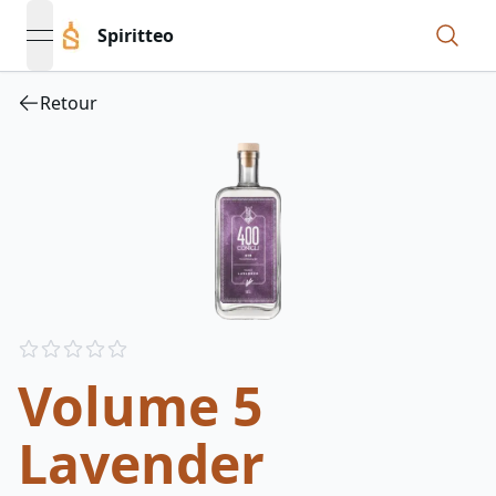
Spiritteo
open navigation menu
Retour
Reviews
out of 5 stars
Volume 5
Lavender