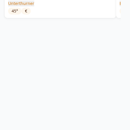
Unterthurner
Bosf
45
°
€
43
°