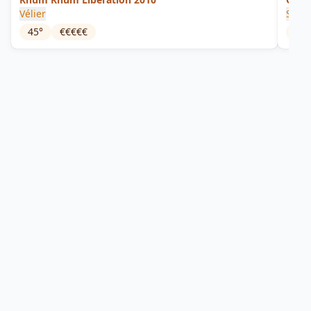
Vélier
Sama
45
°
€€€€€
45
°