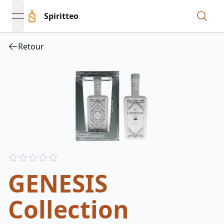
Spiritteo
open navigation menu
Retour
Reviews
out of 5 stars
GENESIS
Collection