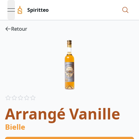
Spiritteo
open navigation menu
Retour
Reviews
out of 5 stars
Arrangé Vanille
Bielle