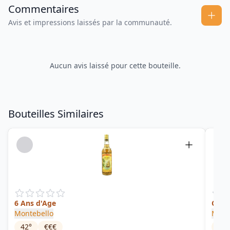
Commentaires
Avis et impressions laissés par la communauté.
Aucun avis laissé pour cette bouteille.
Bouteilles Similaires
6 Ans d'Age
Cuvé
Montebello
Mont
42
°
€€€
77.