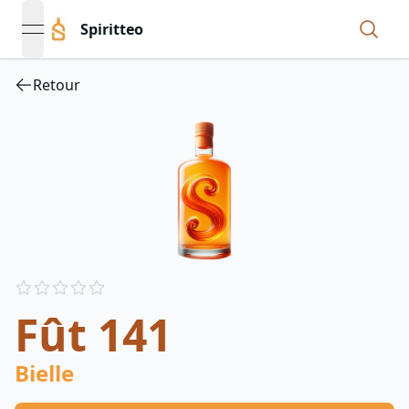
Spiritteo
open navigation menu
Retour
Reviews
out of 5 stars
Fût 141
Bielle