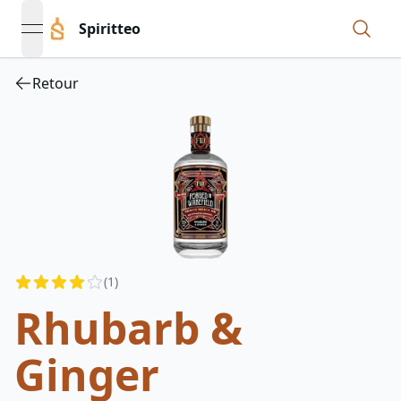
Spiritteo
open navigation menu
Retour
Reviews
(
1
)
4
out of 5 stars
Rhubarb &
Ginger