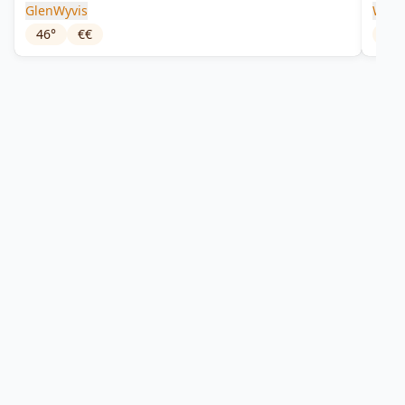
GlenWyvis
Warn
46
°
€€
43
°