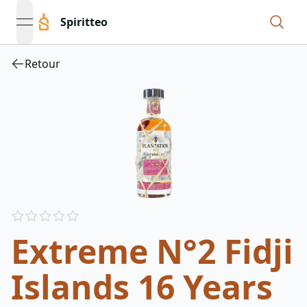
Spiritteo
open navigation menu
Retour
Reviews
out of 5 stars
Extreme N°2 Fidji
Islands 16 Years