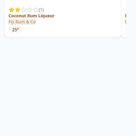
(
1
)
Coconut Rum Liqueur
Fiji 
Fiji Rum & Co
Plant
25
°
49.