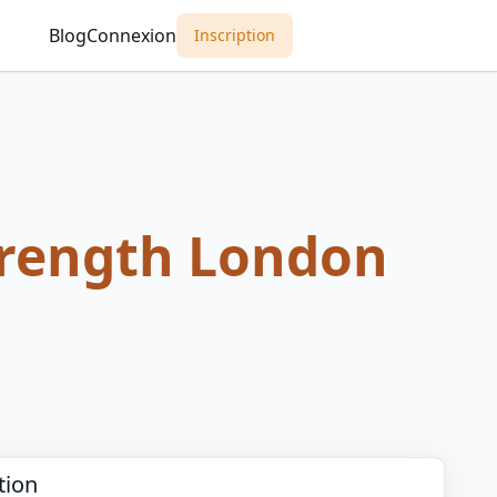
Blog
Connexion
Inscription
trength London
tion