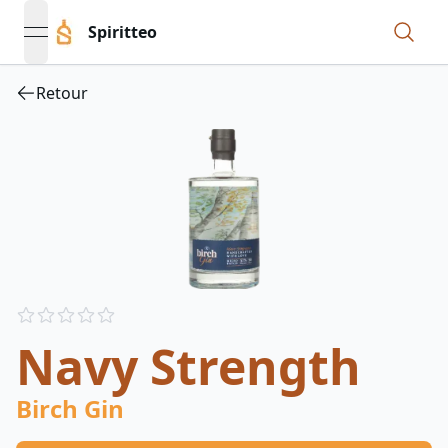
Spiritteo
open navigation menu
Retour
Reviews
out of 5 stars
Navy Strength
Birch Gin