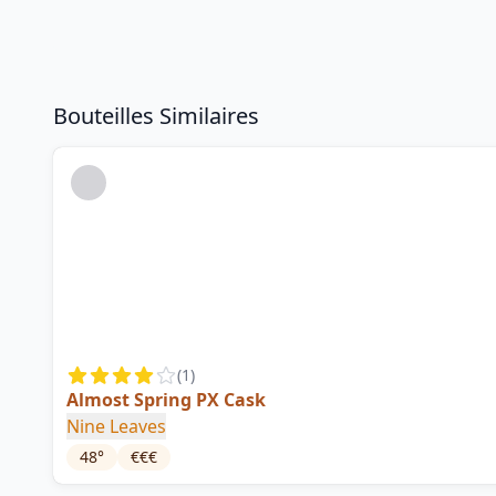
Bouteilles Similaires
(
1
)
Almost Spring PX Cask
Nine Leaves
48
°
€€€