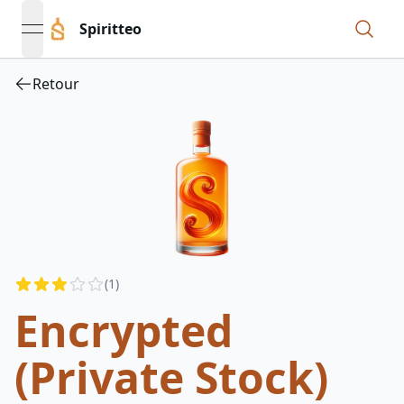
Spiritteo
open navigation menu
Retour
Reviews
(
1
)
3
out of 5 stars
Encrypted
(Private Stock)