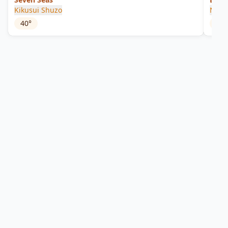
Kikusui Shuzo
Nine
40
°
48
°