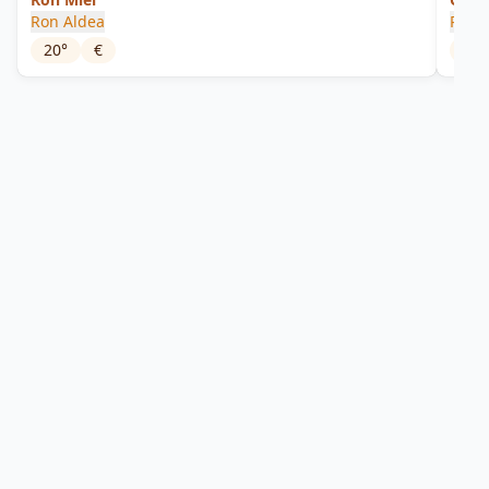
Ron Aldea
Ron 
20
°
€
40
°