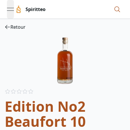
Spiritteo
open navigation menu
Retour
Reviews
out of 5 stars
Edition No2
Beaufort 10