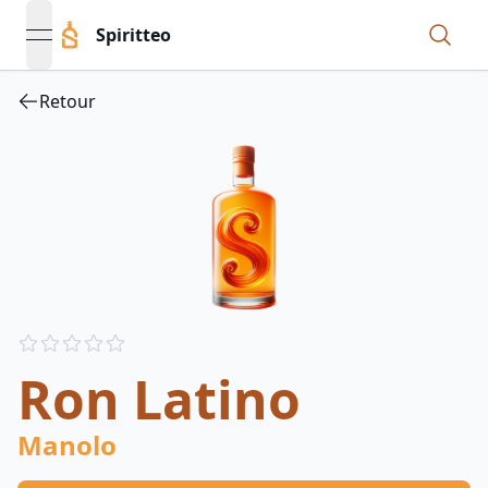
Spiritteo
open navigation menu
Retour
Reviews
out of 5 stars
Ron Latino
Manolo