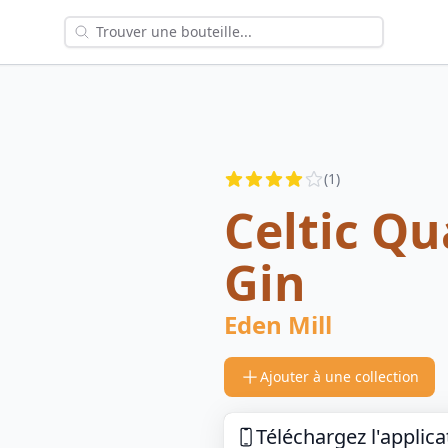
Reviews
(
1
)
4
out of 5 stars
Celtic Qu
Gin
Eden Mill
Ajouter à une collection
Téléchargez l'applica