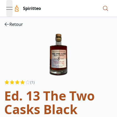
Spiritteo
open navigation menu
Retour
Reviews
(
1
)
4
out of 5 stars
Ed. 13 The Two
Casks Black