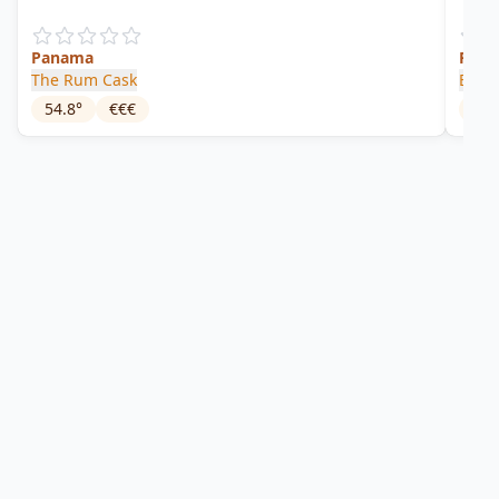
Panama
Pana
The Rum Cask
El Ro
54.8
°
€€€
55.