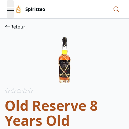
Spiritteo
open navigation menu
Retour
Reviews
out of 5 stars
Old Reserve 8
Years Old