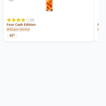
(
1
)
Four Cask Edition
Pana
William Hinton
El Ro
45
°
41
°