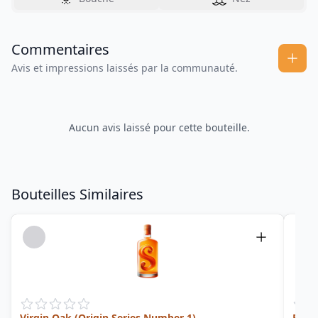
Commentaires
Avis et impressions laissés par la communauté.
Aucun avis laissé pour cette bouteille.
Bouteilles Similaires
Virgin Oak (Origin Series Number 1)
Barb