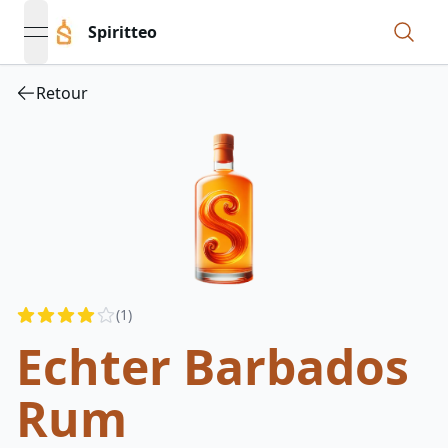
Spiritteo
open navigation menu
Retour
Reviews
(
1
)
4
out of 5 stars
Echter Barbados
Rum