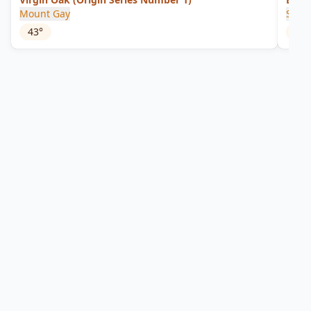
Mount Gay
Silve
43
°
58.