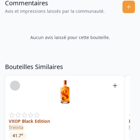
Commentaires
Avis et impressions laissés par la communauté.
Aucun avis laissé pour cette bouteille.
Bouteilles Similaires
VXOP Black Edition
Ida v
Treinta
Sele
41.7
°
33.