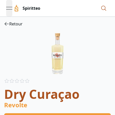
Spiritteo
open navigation menu
Retour
Reviews
out of 5 stars
Dry Curaçao
Revolte