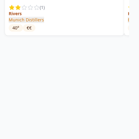
(
1
)
Rivers
Hans
Munich Distillers
Bere
40
°
€€
42
°