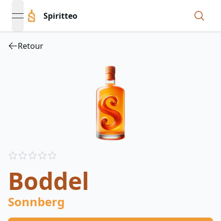
Spiritteo
open navigation menu
Retour
Reviews
out of 5 stars
Boddel
Sonnberg