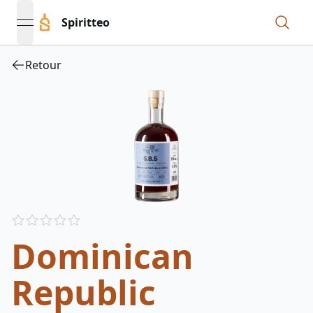
Spiritteo
open navigation menu
Retour
Reviews
out of 5 stars
Dominican
Republic