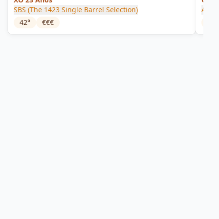
SBS (The 1423 Single Barrel Selection)
Alcoh
42
°
€€€
37.