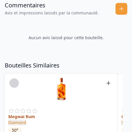
Commentaires
Avis et impressions laissés par la communauté.
Aucun avis laissé pour cette bouteille.
Bouteilles Similaires
Mogwai Rum
Guya
Diamond
S.B.S
50
°
53.