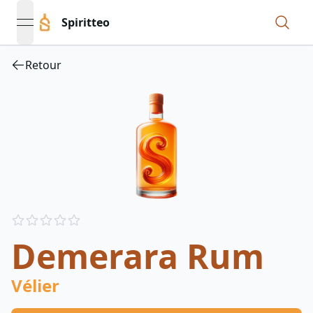
Spiritteo
open navigation menu
Retour
Reviews
out of 5 stars
Demerara Rum
Vélier