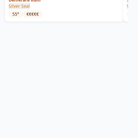
Silver Seal
Vélie
55
°
€€€€€
57.