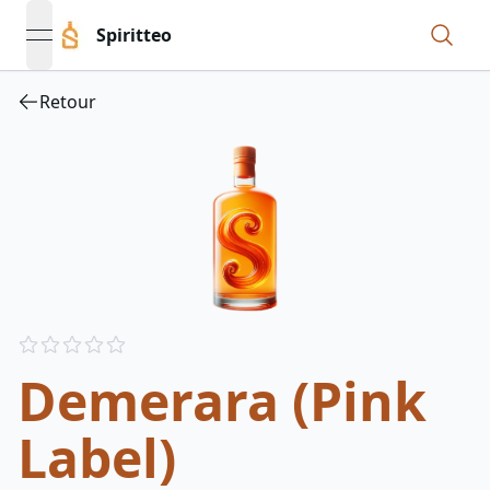
Spiritteo
open navigation menu
Retour
Reviews
out of 5 stars
Demerara (Pink
Label)