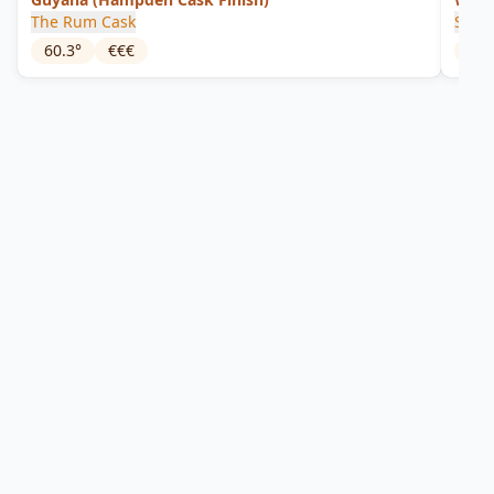
The Rum Cask
Sama
60.3
°
€€€
45
°