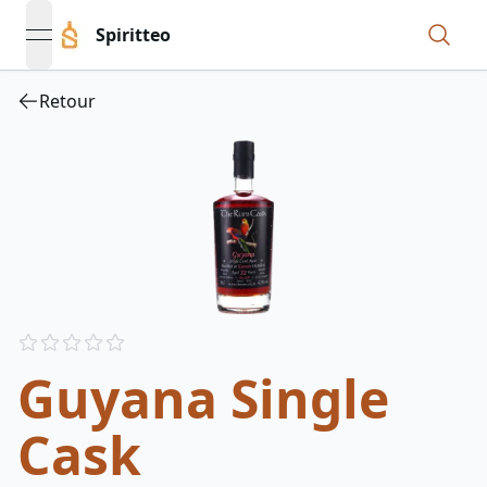
Spiritteo
open navigation menu
Retour
Reviews
out of 5 stars
Guyana Single
Cask