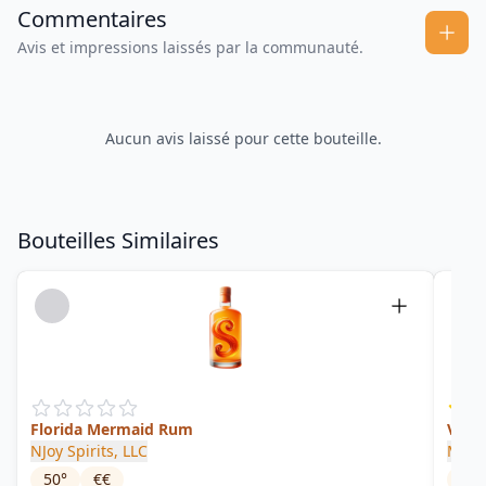
Commentaires
Avis et impressions laissés par la communauté.
Aucun avis laissé pour cette bouteille.
Bouteilles Similaires
Florida Mermaid Rum
Valen
NJoy Spirits, LLC
Mont
50
°
€€
40
°