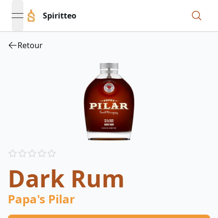
Spiritteo
open navigation menu
Retour
Reviews
out of 5 stars
Dark Rum
Papa's Pilar