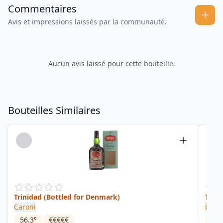
Commentaires
Avis et impressions laissés par la communauté.
Aucun avis laissé pour cette bouteille.
Bouteilles Similaires
Trinidad (Bottled for Denmark)
TMA
Caroni
Cade
56.3
°
€€€€€
64.