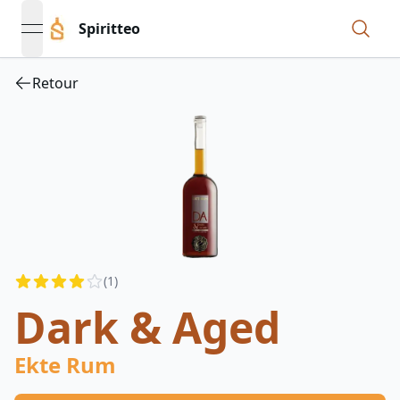
Spiritteo
open navigation menu
Retour
Reviews
(
1
)
3.5
out of 5 stars
Dark & Aged
Ekte Rum