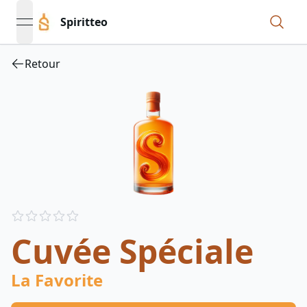
Spiritteo
open navigation menu
Retour
Reviews
out of 5 stars
Cuvée Spéciale
La Favorite