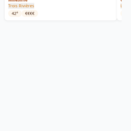
Trois Rivières
La Fa
42
°
€€€€
43
°