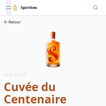
Spiritteo
open navigation menu
Retour
Reviews
out of 5 stars
Cuvée du
Centenaire