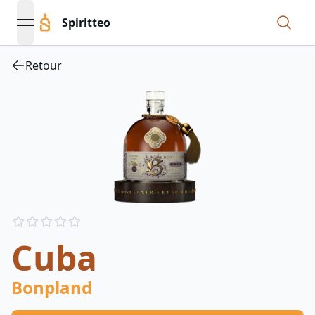
Spiritteo
open navigation menu
Retour
Reviews
out of 5 stars
Cuba
Bonpland