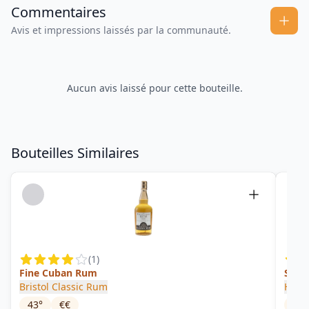
Commentaires
Avis et impressions laissés par la communauté.
Aucun avis laissé pour cette bouteille.
Bouteilles Similaires
(
1
)
Fine Cuban Rum
Sele
Bristol Classic Rum
Hava
43
°
€€
45
°