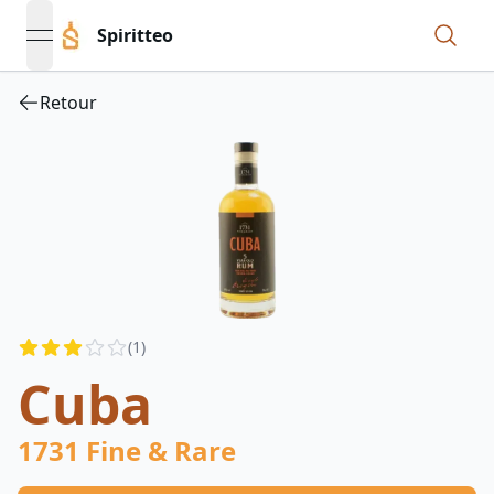
Spiritteo
open navigation menu
Retour
Reviews
(
1
)
3
out of 5 stars
Cuba
1731 Fine & Rare