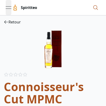
Spiritteo
open navigation menu
Retour
Reviews
out of 5 stars
Connoisseur's
Cut MPMC