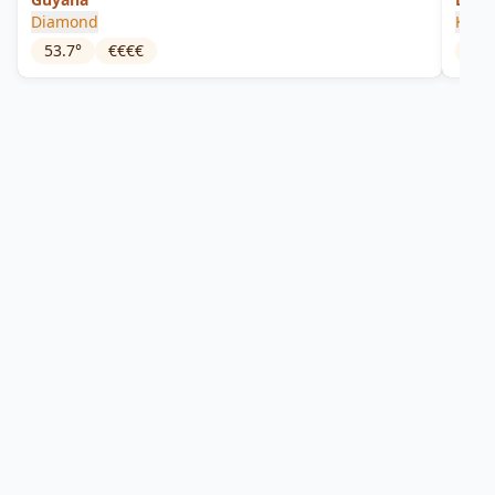
Diamond
King
53.7
°
€€€€
46
°