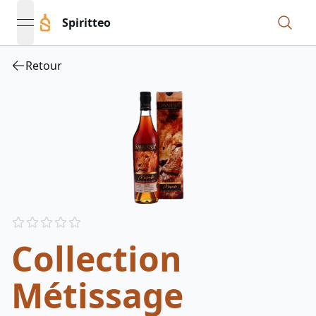
Spiritteo
open navigation menu
Retour
Reviews
out of 5 stars
Collection
Métissage