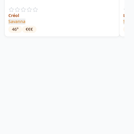
Créol
La R
Savanna
Sava
46
°
€€€
55.