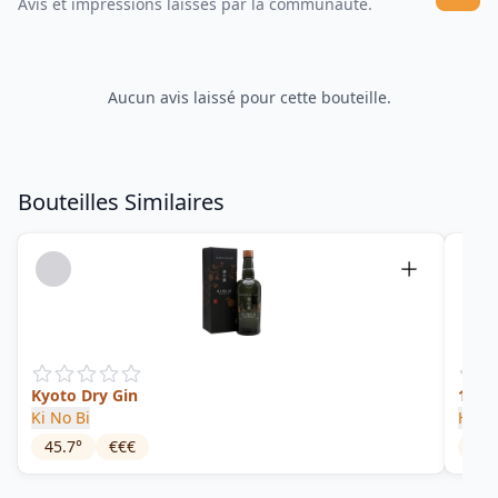
Avis et impressions laissés par la communauté.
Aucun avis laissé pour cette bouteille.
Bouteilles Similaires
Kyoto Dry Gin
135 D
Ki No Bi
Hyog
45.7
°
€€€
43
°