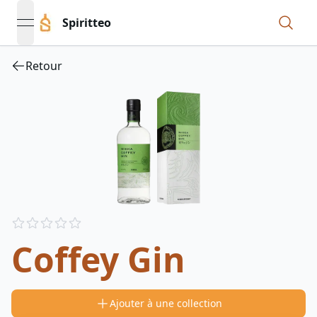
Spiritteo
open navigation menu
Retour
Reviews
out of 5 stars
Coffey Gin
Ajouter à une collection