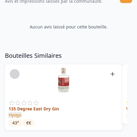
Avis et impressions laissés par la communauté.
Aucun avis laissé pour cette bouteille.
Bouteilles Similaires
135 Degree East Dry Gin
Yuzu
Hyogo
40
°
43
°
€€