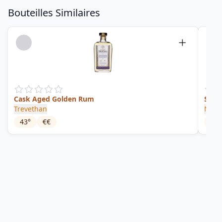
Bouteilles Similaires
Cask Aged Golden Rum
Spic
Trevethan
NB 
43
°
€€
41
°