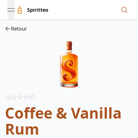
Spiritteo
open navigation menu
Retour
Reviews
out of 5 stars
Coffee & Vanilla
Rum