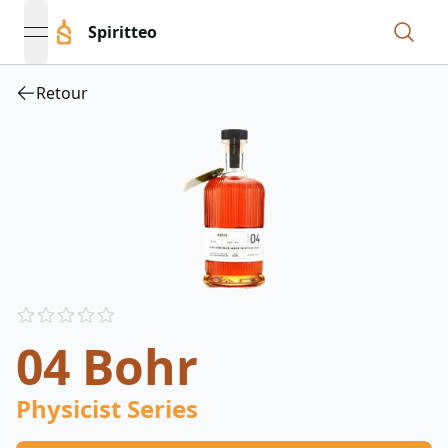
Spiritteo
open navigation menu
Retour
Reviews
out of 5 stars
04 Bohr
Physicist Series