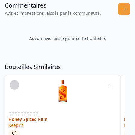
Commentaires
Avis et impressions laissés par la communauté.
Aucun avis laissé pour cette bouteille.
Bouteilles Similaires
Honey Spiced Rum
Pine
Keepr’s
Lang
0
°
37.