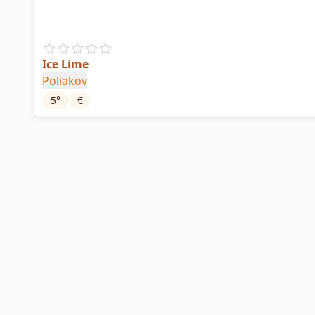
Ice Lime
Poliakov
5
°
€