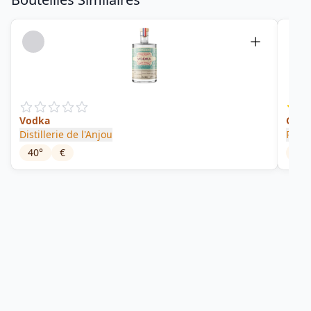
Vodka
Origi
Distillerie de l'Anjou
Polia
40
°
€
37.