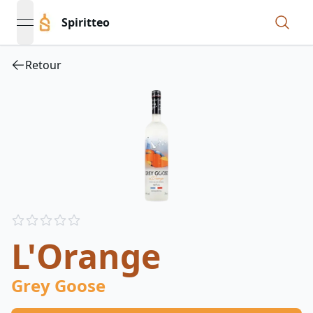
Spiritteo
open navigation menu
Retour
Reviews
out of 5 stars
L'Orange
Grey Goose