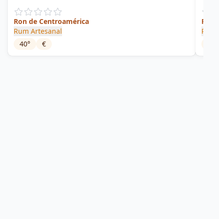
Ron de Centroamérica
Fren
Rum Artesanal
Rum 
40
°
€
43
°