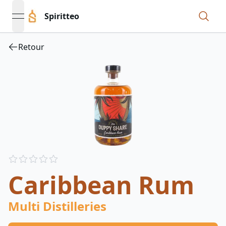
Spiritteo
open navigation menu
Retour
Reviews
out of 5 stars
Caribbean Rum
Multi Distilleries