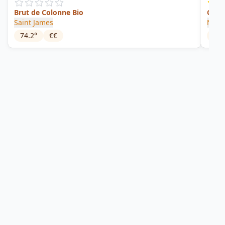
Brut de Colonne Bio
Cann
Saint James
Neis
74.2
°
€€
55
°