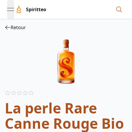
Spiritteo
open navigation menu
Retour
Reviews
out of 5 stars
La perle Rare
Canne Rouge Bio