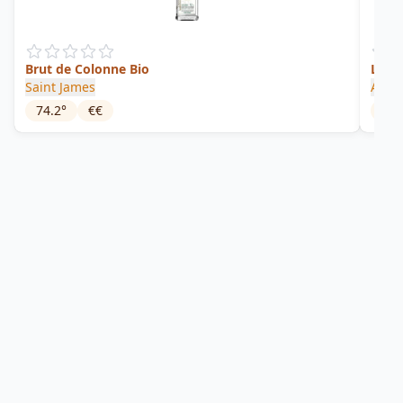
Brut de Colonne Bio
La Pe
Saint James
A171
74.2
°
€€
52
°