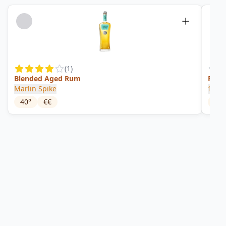
(
1
)
Blended Aged Rum
Pana
Marlin Spike
1731 
40
°
€€
46
°