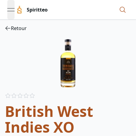
Spiritteo
open navigation menu
Retour
Reviews
out of 5 stars
British West
Indies XO