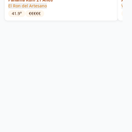
El Ron del Artesano
Vare
41.9
°
€€€€€
40
°