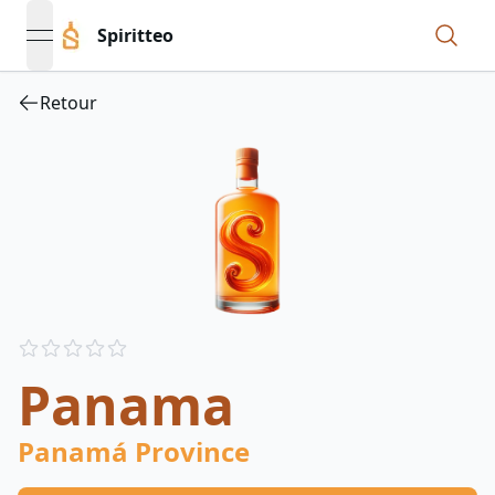
Spiritteo
open navigation menu
Retour
Reviews
out of 5 stars
Panama
Panamá Province