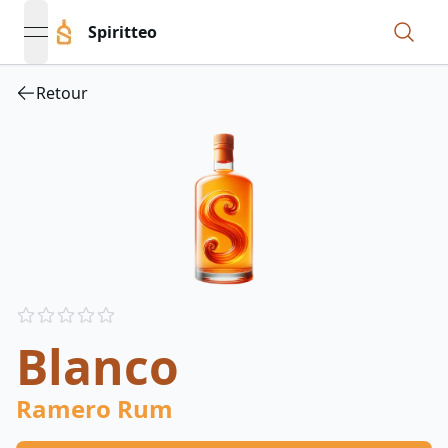
Spiritteo
open navigation menu
Retour
Reviews
out of 5 stars
Blanco
Ramero Rum