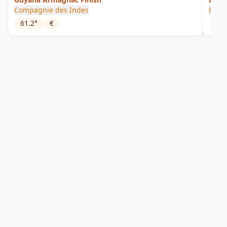
Compagnie des Indes
Port
61.2
°
€
46
°