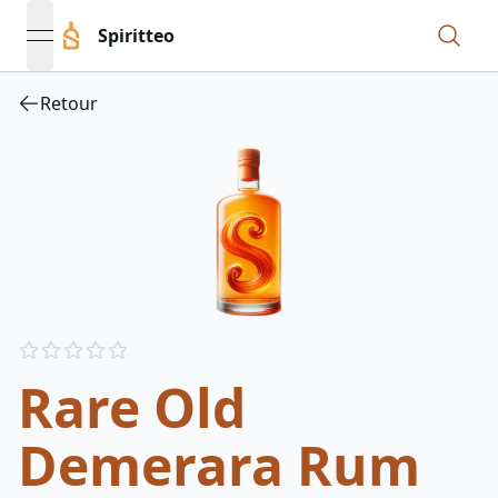
Spiritteo
open navigation menu
Retour
Reviews
out of 5 stars
Rare Old
Demerara Rum