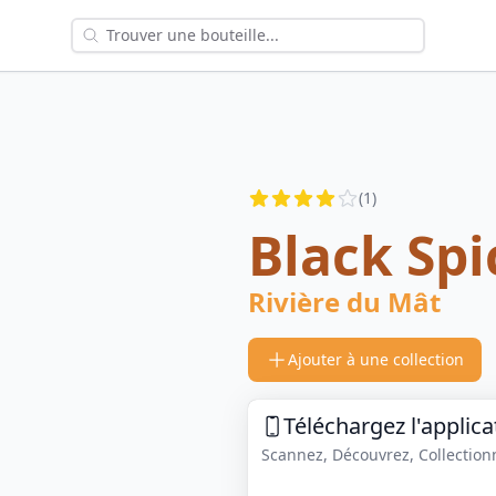
Reviews
(
1
)
3.5
out of 5 stars
Black Spi
Rivière du Mât
Ajouter à une collection
Téléchargez l'applica
Scannez, Découvrez, Collectionne